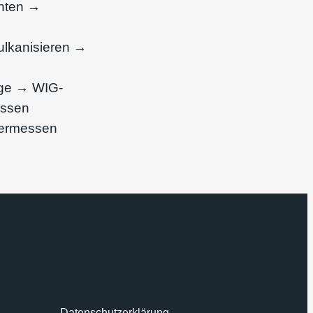
hten →
lkanisieren →
ge → WIG-
essen
Vermessen
on
Rechtliches
Datenschutzerklärung