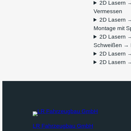
2D Lasern 
Vermessen
2D Lasern 
Montage mit 
2D Lasern 
Schweißen → L
2D Lasern 
2D Lasern 
LR Fahrzeugbau GmbH